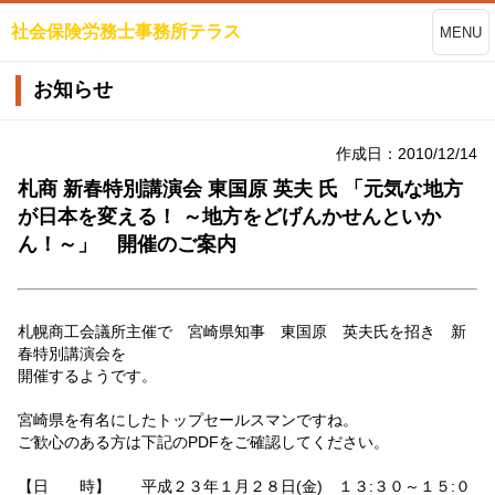
社会保険労務士事務所テラス
MENU
お知らせ
作成日：2010/12/14
札商 新春特別講演会 東国原 英夫 氏 「元気な地方
が日本を変える！ ～地方をどげんかせんといか
ん！～」 開催のご案内
札幌商工会議所主催で 宮崎県知事 東国原 英夫氏を招き 新
春特別講演会を
開催するようです。
宮崎県を有名にしたトップセールスマンですね。
ご歓心のある方は下記のPDFをご確認してください。
【日 時】 平成２３年１月２８日(金) １３:３０～１５:０