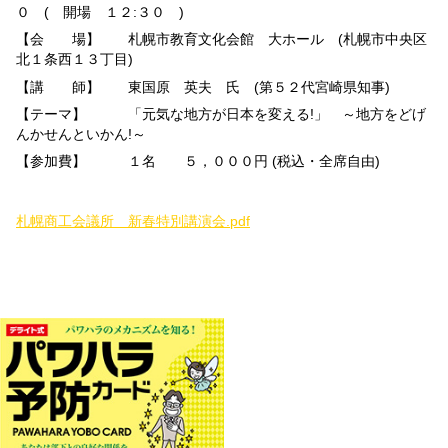
０ ( 開場 １２:３０ )
【会 場】 札幌市教育文化会館 大ホール (札幌市中央区
北１条西１３丁目)
【講 師】 東国原 英夫 氏 (第５２代宮崎県知事)
【テーマ】 「元気な地方が日本を変える!」 ～地方をどげ
んかせんといかん!～
【参加費】 １名 ５，０００円 (税込・全席自由)
札幌商工会議所 新春特別講演会.pdf