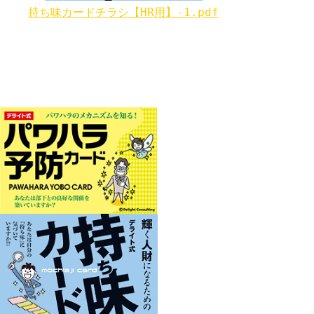
持ち味カードチラシ【HR用】-1.pdf