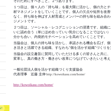
そのためにすべきこと。２つあります。
１つ目は、個々人の「持ち味」を最大限に活かし、個の力とチ
材マネジメントをしていくことです。個人の欠点や短所を改善
なく、持ち味を伸ばす人材育成とメンバーの持ち味を組み合わ
ジメントです。
２つ目は、ソーシャル・レコグニッションの浸透です。組織に
いに認め合う（単にほめ合っていい気分になることではない）
分かち合い、内発的モチベーションを高めていくことです。
当協会は、個人の持ち味を活かし、承認される機会を広げ、個
き活きと活躍できる組織、すなわち“個を活かす組織”づくりを
当協会の設立趣旨に賛同していただける多くの皆さんと共に、
変革し、真の働き方・働きがい改革につなげていきたいと考え
一般社団法人個を活かす組織づくり支援協会
代表理事 近藤 圭伸
http://kowoikasu.com/home/
http://kowoikasu.com/home/