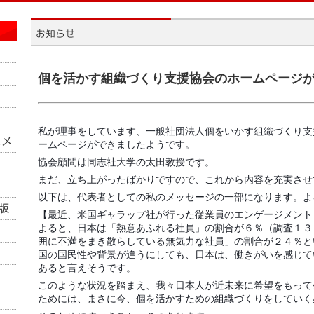
個を活かす組織づくり支援協会のホームページ
私が理事をしています、一般社団法人個をいかす組織づくり支援協会(
ームページができましたようです。
協会顧問は同志社大学の太田教授です。
まだ、立ち上がったばかりですので、これから内容を充実させ
以下は、代表者としての私のメッセージの一部になります。よ
【最近、米国ギャラップ社が行った従業員のエンゲージメント
よると、日本は「熱意あふれる社員」の割合が６％（調査１３
囲に不満をまき散らしている無気力な社員」の割合が２４％と
国の国民性や背景が違うにしても、日本は、働きがいを感じて
あると言えそうです。
このような状況を踏まえ、我々日本人が近未来に希望をもって
ためには、まさに今、個を活かすための組織づくりをしていく