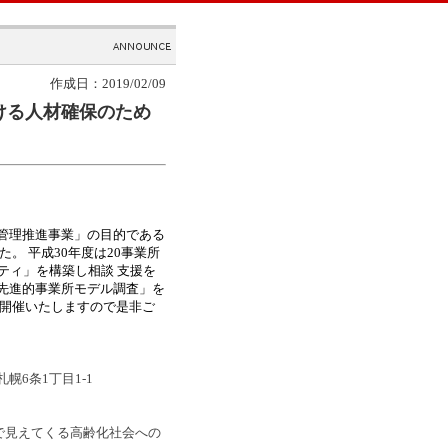
作成日：2019/02/09
ける人材確保のため
管理推進事業」の目的である
。 平成30年度は20事業所
ティ」を構築し相談 支援を
先進的事業所モデル調査」を
を開催いたしますので是非ご
6条1丁目1-1
携で見えてくる高齢化社会への