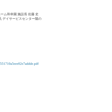
ム和幸園 施設長 佐藤 史
 氏 デイサービスセンター陽の
d2551710a5eee02e7addde.pdf