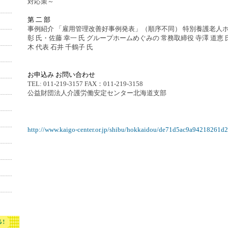
対応策～
第 二 部
事例紹介 「雇用管理改善好事例発表」（順序不同） 特別養護老人ホー
彰 氏・佐藤 幸一 氏 グループホームめぐみの 常務取締役 寺澤 道恵
木 代表 石井 千鶴子 氏
お申込み お問い合わせ
TEL: 011-219-3157 FAX：011-219-3158
公益財団法人介護労働安定センター北海道支部
http://www.kaigo-center.or.jp/shibu/hokkaidou/de71d5ac9a94218261