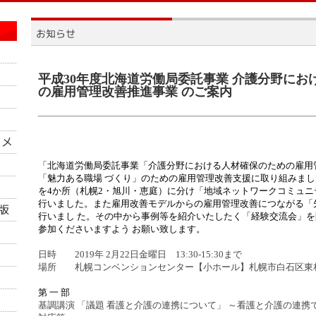
平成30年度北海道労働局委託事業 介護分野にお
の雇用管理改善推進事業 のご案内
「北海道労働局委託事業「介護分野における人材確保のための雇用
「魅力ある職場 づくり」のための雇用管理改善支援に取り組みました
を4か所（札幌2・旭川・恵庭）に分け「地域ネットワークコミュニ
行いました。また雇用改善モデルからの雇用管理改善につながる「
行いまし た。その中から事例等を紹介いたしたく「経験交流会」
参加くださいますよう お願い致します。
日時 2019年 2月22日金曜日 13:30-15:30まで
場所 札幌コンベンションセンター【小ホール】札幌市白石区東札幌
第 一 部
基調講演 「議題 看護と介護の連携について」 ～看護と介護の連