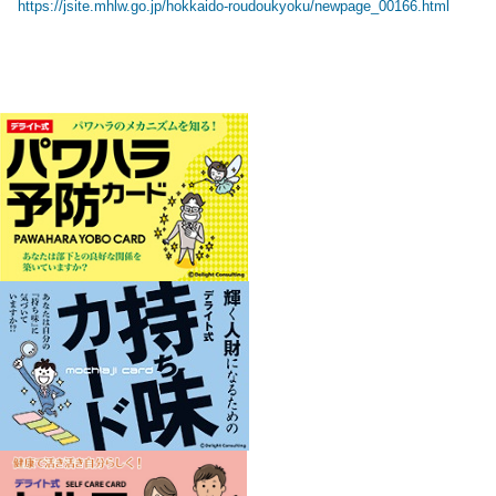
https://jsite.mhlw.go.jp/hokkaido-roudoukyoku/newpage_00166.html