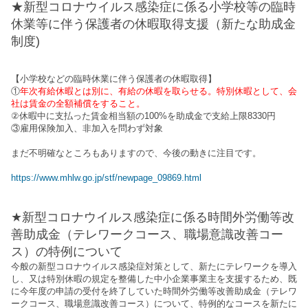
★新型コロナウイルス感染症に係る小学校等の臨時
休業等に伴う保護者の休暇取得支援（新たな助成金
制度)
【小学校などの臨時休業に伴う保護者の休暇取得】
①
年次有給休暇とは別に、有給の休暇を取らせる。特別休暇として、会
社は賃金の全額補償をすること。
②休暇中に支払った賃金相当額の100%を助成金で支給上限8330円
③雇用保険加入、非加入を問わず対象
まだ不明確なところもありますので、今後の動きに注目です。
https://www.mhlw.go.jp/stf/newpage_09869.html
★新型コロナウイルス感染症に係る時間外労働等改
善助成金（テレワークコース、職場意識改善コー
ス）の特例について
今般の新型コロナウイルス感染症対策として、新たにテレワークを導入
し、又は特別休暇の規定を整備した中小企業事業主を支援するため、既
に今年度の申請の受付を終了していた時間外労働等改善助成金（テレワ
ークコース、職場意識改善コース）について、特例的なコースを新たに