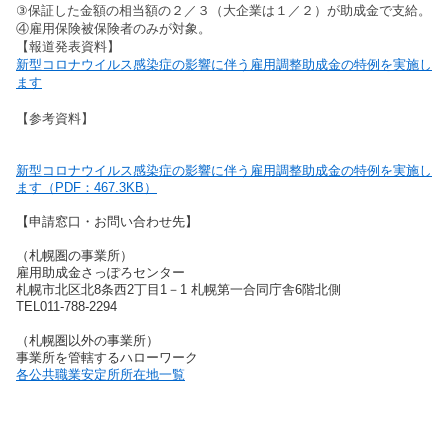
③保証した金額の相当額の２／３（大企業は１／２）が助成金で支給。
④雇用保険被保険者のみが対象。
【報道発表資料】
新型コロナウイルス感染症の影響に伴う雇用調整助成金の特例を実施し
ます
【参考資料】
新型コロナウイルス感染症の影響に伴う雇用調整助成金の特例を実施し
ます（PDF：467.3KB）
【申請窓口・お問い合わせ先】
（札幌圏の事業所）
雇用助成金さっぽろセンター
札幌市北区北8条西2丁目1－1 札幌第一合同庁舎6階北側
TEL011-788-2294
（札幌圏以外の事業所）
事業所を管轄するハローワーク
各公共職業安定所所在地一覧