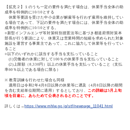
【拡充２】１のうち一定の要件を満たす場合は、休業手当全体の助
成率を特例的に10/10とする
休業等要請を受けた中小企業が解雇等を行わず雇用を維持してい
る場合であって、下記の要件を満たす場合には、休業手当全体の助
成率を特例的に10/10とする。
○新型インフルエンザ等対策特別措置法等に基づき都道府県対策本
部長が行う要請により、休業又は営業時間の短縮を求められた対象
施設を運営する事業主であって、これに協力して休業等を行ってい
ること
○以下のいずれかに該当する手当を支払っていること
(1)労働者の休業に対して100％の休業手当を支払っていること
(2)上限額（8,330円）以上の休業手当を支払っていること（支払
率60％以上である場合に限る）
※ 教育訓練を行わせた場合も同様
適用日は令和2年4月8日以降の休業等に遡及（4月8日以降の期間
を含む支給単位期間に適用）するとしており、
この詳細は5月上旬
頃を目途に、あらためて公表されるとのことです。
詳しくは→
https://www.mhlw.go.jp/stf/newpage_11041.html