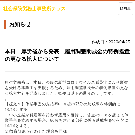
社会保険労務士事務所テラス
MENU
お知らせ
作成日：2020/04/25
本日 厚労省から発表 雇用調整助成金の特例措置
の更なる拡大について
厚生労働省は、本日、今般の新型コロナウイルス感染症により影響
を受ける事業主を支援するため、雇用調整助成金の特例措置の更な
る拡大方針を発表しました。概要は以下の通りのようです。
。
【拡充１】休業手当の支払率60％超の部分の助成率を特例的に
10/10とする
中小企業が解雇等を行わず雇用を維持し、賃金の60％を超えて休
業手当を支給する場合、60％を超える部分に係る助成率を特例的に
10/10とする。
※ 教育訓練を行わせた場合も同様