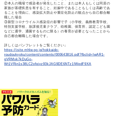
②本人の職場で感染者が発生したこと、または本人もしくは同居の
家族が基礎疾患を有すること、妊娠中であることもしくは高齢であ
ることを理由に、感染拡大防止や重症化防止の観点から自己都合離
職した場合
③新型コロナウイルス感染症の影響で子（小学校、義務教育学校、
特別支援学校、放課後児童クラブ、幼稚園、保育所、認定こども園
などに通学、通園するものに限る）の養育が必要となったことから
自己都合離職した場合
です。
詳しくはパンフレットをご覧ください↓
https://jsite.mhlw.go.jp/hokkaido-
roudoukyoku/content/contents/000643816.pdf?fbclid=IwAR1-
gVRMxk7kDuGo-
Wt1VRjn1s38LC2ofqjvz93kJAG9DE6NTz1IWedF9XA