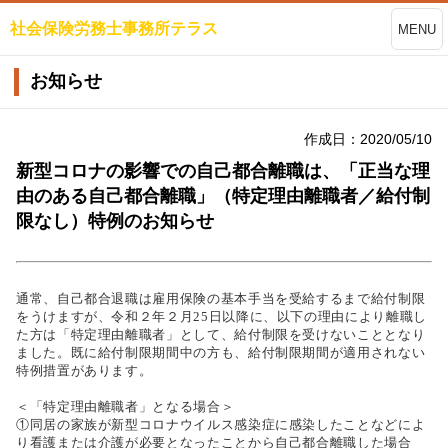
社会保険労務士事務所テラス
MENU
お知らせ
作成日：2020/05/10
新型コロナの影響での自己都合離職は、「正当な理
由のある自己都合離職」（特定理由離職者／給付制
限なし）特例のお知らせ
通常、自己都合退職は雇用保険の基本手当を受給するまで給付制限
をうけますが、令和２年２月25日以降に、以下の理由により離職し
た方は「特定理由離職者」として、給付制限を受けないこととなり
ました。既に給付制限期間中の方も、給付制限期間が適用されない
特例措置があります。
＜「特定理由離職者」となる場合＞
①同居の家族が新型コロナウイルス感染症に感染したことなどによ
り看護または介護が必要となったことから自己都合離職した場合