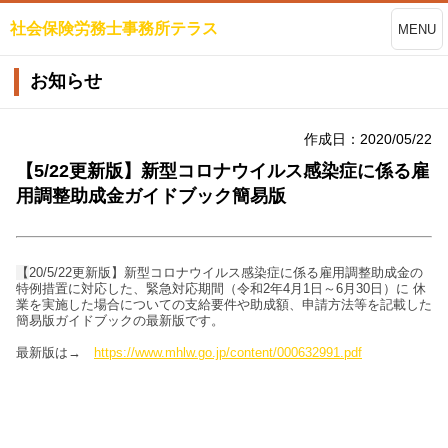
社会保険労務士事務所テラス
MENU
お知らせ
作成日：2020/05/22
【5/22更新版】新型コロナウイルス感染症に係る雇
用調整助成金ガイドブック簡易版
【
20/5/22更新版】新型コロナウイルス感染症に係る雇用調整助成金の
特例措置に対応した、緊急対応期間（令和2年4月1日～6月30日）に 休
業を実施した場合についての支給要件や助成額、申請方法等を記載した
簡易版ガイドブックの最新版です。
最新版は→
https://www.mhlw.go.jp/content/000632991.pdf