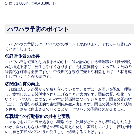
定価：3,000円（税込3,300円）
パワハラ予防のポイント
パワハラの予防には、いくつかのポイントがあります。それらを順番にみ
ていきましょう。
①経営体質の改善
パワハラは短期的な結果を求められ、追い詰められる管理職や社員が増え
れば増えるほど、発生しやすくなります。高利益体質をつくっていくための
経営的な施策は必要ですが、中長期的な視点で売上や利益を上げ、人材育成
をしていくことが大切です。
②関係の質の向上
組織は人と人の繋がりで成り立っています。まずは、お互いを認め、理解
し、協力し合える関係性を作り上げることが大切です。関係の質が劣化して
いくと、パワハラにつながりやすい関係性になっていきます。関係の質の劣
化は、一方通行の威圧的な主従関係を生み出します。関係の質が良好な状態
を保ち、さらに向上させていくことが、パワハラの予防に欠かせません。
③職場での行動指針の共有と実践
そもそもパワハラが起きない職場では、社員がどのような行動をしたらよ
いか、自分たちなりの理想の行動を見える化し、実践しています。行動指針
の共有と実践がパワハラの発生しない組織を作り上げます。