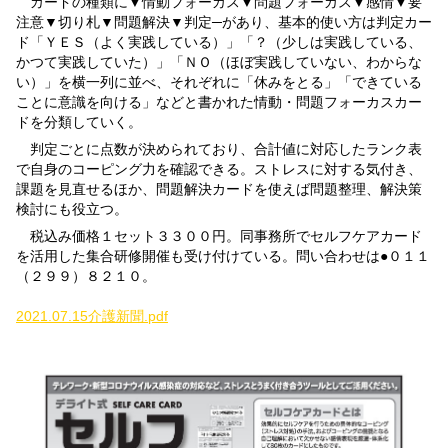
カードの種類に▼情動フォーカス▼問題フォーカス▼感情▼要
注意▼切り札▼問題解決▼判定
─があり、
基本的使い方は判定カー
ド「ＹＥＳ（よく実践している）」「？（少しは実践している、
かつて実践していた）」「ＮＯ（ほぼ実践していない、わからな
い）」を横一列に並べ、それぞれに「休みをとる」「できている
ことに意識を向ける」などと書かれた情動・問題フォーカスカー
ドを分類していく。
判定ごとに点数が決められており、合計値に対応したランク表
で自身のコーピング力を確認できる。ストレスに対する気付き、
課題を見直せるほか、問題解決カードを使えば問題整理、解決策
検討にも役立つ。
税込み価格１セット３３００円。同事務所でセルフケアカード
を活用した集合研修開催も受け付けている。問い合わせは●０１１
（２９９）８２１０。
2021.07.15介護新聞.pdf