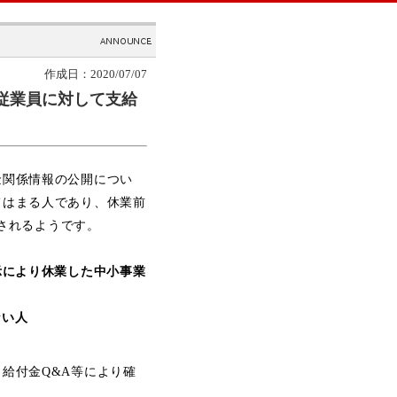
作成日：2020/07/07
い従業員に対して支給
金関係情報の公開につい
てはまる人であり、休業前
給されるようです。
示により休業した中小事業
ない人
給付金Q&A等により確