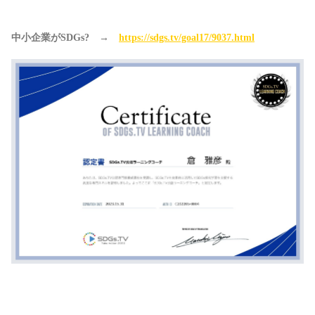
中小企業がSDGs?　→　
https://sdgs.tv/goal17/9037.html