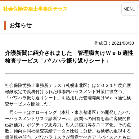
社会保険労務士事務所テラス
MENU
お知らせ
作成日：2021/08/30
介護新聞に紹介されました 管理職向けＷｅｂ適性
検査サービス「パワハラ振り返りシート」
社会保険労務士事務所テラス（札幌市北区）は２０２１年度介護
報酬改定で義務付けられた職場内ハラスメント対策に役立つ、
「パワハラ振り返りシート」を活用した管理職向けＷｅｂ適性検
査サービスを開始した。
同シートはグローイング（本社・東京都港区）の開発したパワ
ーハラスメントリスク診断ツール。設問への回答を基に客観的自
己評価力、ポジティブ思考力、対人共感力等をスコア化、その点
数、傾向を同社検査実績データと比較し分析。被検者の重視する
価値観や傾向、パワハラリスクが留意すべきアドバイスとともに