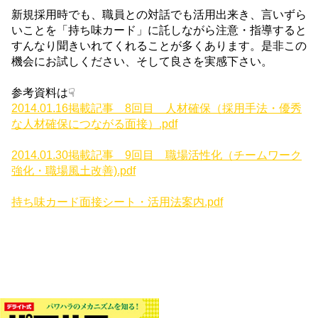
新規採用時でも、職員との対話でも活用出来き、言いずら
いことを「持ち味カード」に託しながら注意・指導すると
すんなり聞きいれてくれることが多くあります。是非この
機会にお試しください、そして良さを実感下さい。
参考資料は☟
2014.01.16掲載記事 8回目 人材確保（採用手法・優秀
な人材確保につながる面接）.pdf
2014.01.30掲載記事 9回目 職場活性化（チームワーク
強化・職場風土改善).pdf
持ち味カード面接シート・活用法案内.pdf